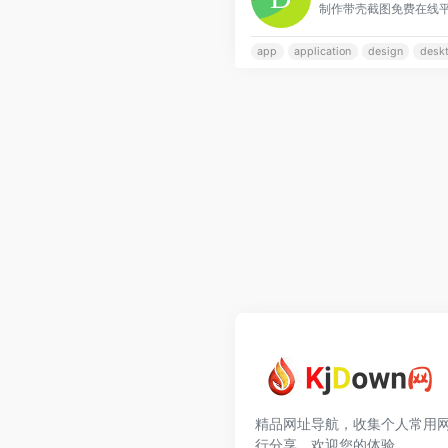
制作带壳截图免费在线
app
application
design
desk
精品网址导航，收集个人常用
行分享，欢迎您的体验。