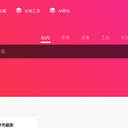
收藏
在线工具
AI网站
站内
常用
搜索
工具
社
0
制作带壳截图