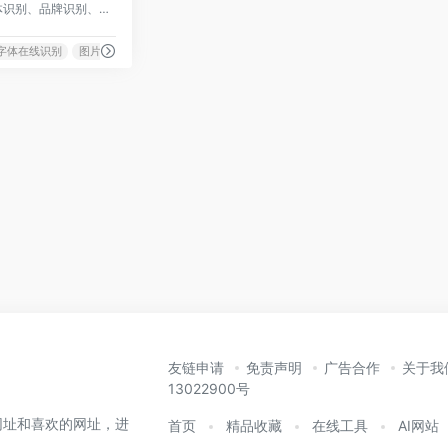
识字体网是免费在线字体识别、品牌识别、字体下载、字体搜索和问答社区网站，免费下载Windows、macOS、Linux、Android、iOS/iPad/iPhone字体识别扫一扫软件。无人值守的自动识别和自动/手动拼字，结合人工智能、大数据和搜索技术，可快速识别中文、英文、日文、韩文等全球文字，帮您购买与使用合规字体避免字体侵权风险。
字体在线识别
图片字体识别
友链申请
免责声明
广告合作
关于我
13022900号
网址和喜欢的网址，进
首页
精品收藏
在线工具
AI网站