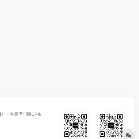
们
备案号“ 浙ICP备