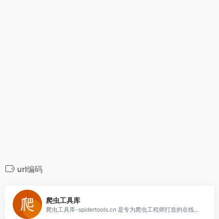
url编码
0
爬虫工具库
爬虫工具库-spidertools.cn 是专为爬虫工程师打造的在线工具库，集合了爬虫工程师常用的工具，如json格式化、header格式化、cookie格式化、curl转python等，致力于提高爬虫开发效率