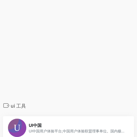
ui 工具
0
UI中国
UI中国用户体验平台,中国用户体验联盟理事单位。国内极具影响力的设计平台之一。十多年来,携手会员150万+,共同致力于为设计师与企业搭建健康的设计生态！