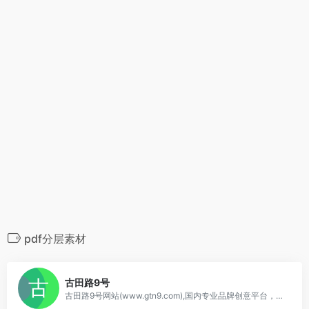
pdf分层素材
0
古田路9号
古田路9号网站(www.gtn9.com),国内专业品牌创意平台，以品牌为核心，集创意作品分享、活动招聘发布、广告推广、正版字体素材下载等多元化的交流分享平台。会员交流涉及：艺术创作、广告创意、交互设计、时尚文化等诸多创意产业。