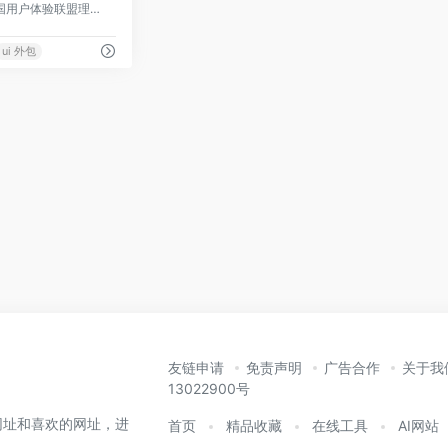
UI中国用户体验平台,中国用户体验联盟理事单位。国内极具影响力的设计平台之一。十多年来,携手会员150万+,共同致力于为设计师与企业搭建健康的设计生态！
ui 外包
友链申请
免责声明
广告合作
关于我
13022900号
网址和喜欢的网址，进
首页
精品收藏
在线工具
AI网站