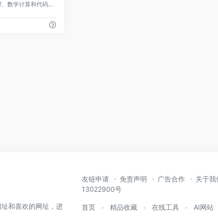
提供高效的语言文本处理、数学计算和代码编程等 AI 工具，以及 AI 绘画等创造性工具，帮助你提高工作效率和创造力。
友链申请
免责声明
广告合作
关于我
13022900号
网址和喜欢的网址，进
首页
精品收藏
在线工具
AI网站