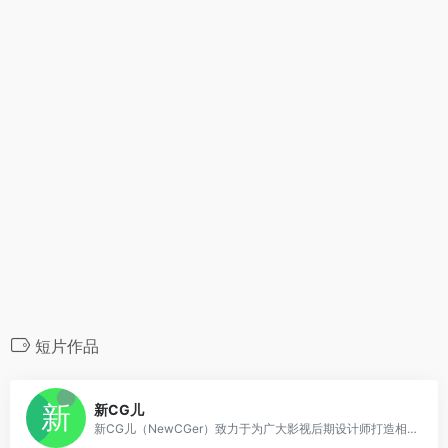
短片作品
0
新CG儿
新CG儿（NewCGer）致力于为广大影视后期设计师打造相互交流、分享作品与经验的互动平台。新CG儿同时还提供了免费AE模板素材下载和国内外CG佳作供CG儿学习与参考。