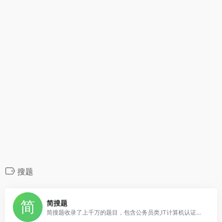
搜题
0
简搜题
简搜题收录了上千万的题目，包含公务员类,IT计算机认证类,资格证类,建筑工程类,会计从业,医技药学类,外语外贸类,学历类等，完全免费提供查询，希望对各位有所帮助。