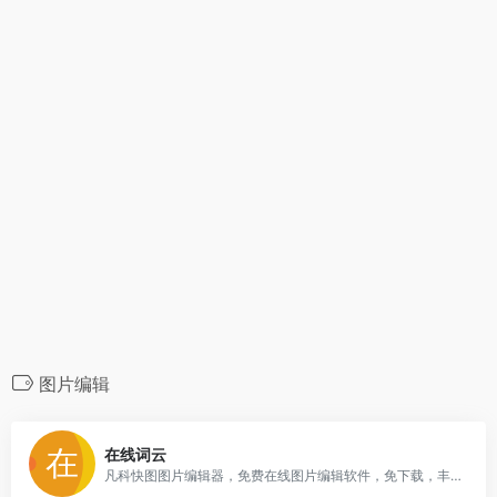
图片编辑
0
在线词云
凡科快图图片编辑器，免费在线图片编辑软件，免下载，丰富图片版权资源，海量图片制作模板，不用ps，1分钟作图，超简单3步操作，完成在线做图，支持在线抠图、压缩、分割、加水印、旋转等图片编辑。