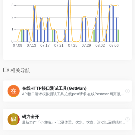
相关导航
在线HTTP接口测试工具(GetMan)
API接口请求模拟测试工具,在线post请求,在线Postman网页版,在线Curl,Restful 支持跨域本地接口,自定义Header JSON接口调试,手机移动端Postman安卓苹果iOS,User-Agent Cookie,HTTP Request,GET POST PUT PATCH DELETE XML Android iOS OAuth
码力全开
最新力作『小懒喵』- 记录体重、饮水、饮食、运动以及睡眠的健康生活工具