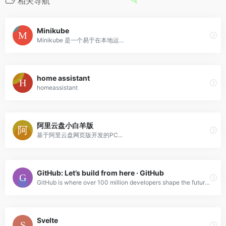
相关导航
Minikube
Minikube 是一个易于在本地运...
home assistant
homeassistant
阿里云盘小白羊版
基于阿里云盘网页版开发的PC...
GitHub: Let’s build from here · GitHub
GitHub is where over 100 million developers shape the future of software, together. Contribute to the open source community, manage your Git repositories, review code like a pro, track bugs and features, power your CI/CD and DevOps workflows, and secure code before you commit it.
Svelte