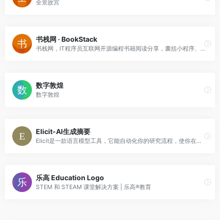
全景故宫
书栈网 · BookStack
书栈网，IT程序员互联网开源编程书籍阅读分享，囊括小程序、前端、后端、移动端、云计算、大数据、区块链、机器学习、人工智能和面试笔试等相关书籍，助你【码】力十足！
数字敦煌
数字敦煌
Elicit-AI生成摘要
Elicit是一款语言模型工具，它能自动化你的研究流程，使你在进行文献回顾时得心应手。
乐高 Education Logo
STEM 和 STEAM 课堂解决方案 | 乐高®教育