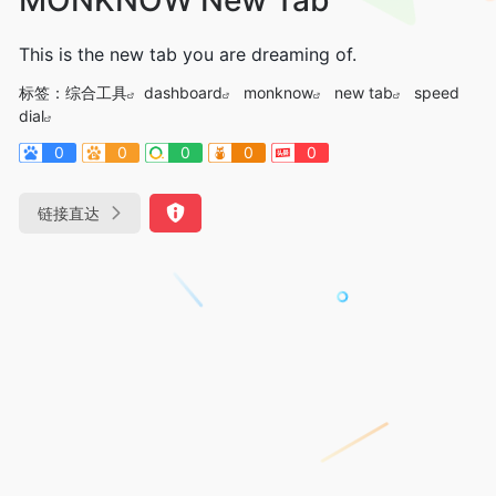
This is the new tab you are dreaming of.
标签：
综合工具
dashboard
monknow
new tab
speed
dial
0
0
0
0
0
链接直达